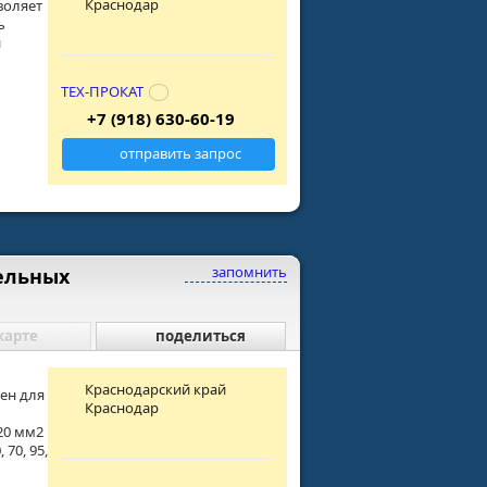
Краснодар
воляет
ь
и
ТЕХ-ПРОКАТ
+7 (918) 630-60-19
отправить запрос
запомнить
ельных
карте
поделиться
Краснодарский край
ен для
Краснодар
20 мм2
 70, 95,