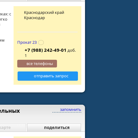
Краснодарский край
ках: с
Краснодар
егко
й
4мм
Прокат 23
+7 (988) 242-49-01
доб.
1
все телефоны
отправить запрос
запомнить
ельных
карте
поделиться