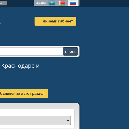
страна
com
личный кабинет
и
 Краснодаре и
бъявление в этот раздел