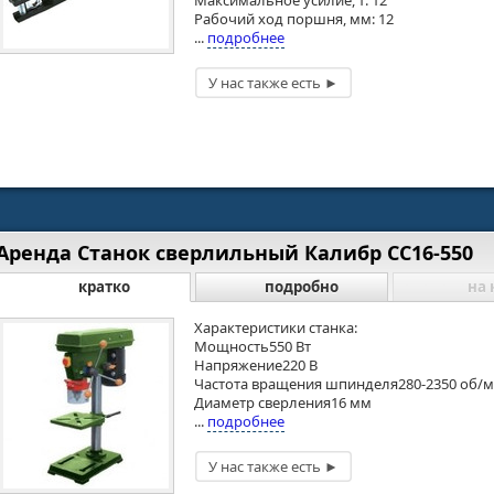
Максимальное усилие, т: 12
Рабочий ход поршня, мм: 12
...
подробнее
Аренда Станок сверлильный Калибр СС16-550
кратко
подробно
на 
Характеристики станка:
Мощность550 Вт
Напряжение220 В
Частота вращения шпинделя280-2350 об/
Диаметр сверления16 мм
...
подробнее