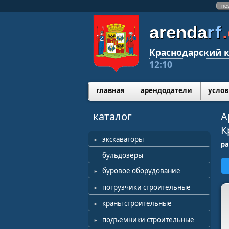
ne
arenda
rf
Краснодарский к
12:10
главная
арендодатели
услов
каталог
А
К
экскаваторы
ра
бульдозеры
буровое оборудование
погрузчики строительные
краны строительные
подъемники строительные