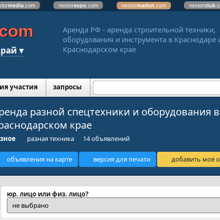
stor
media
.com
nestor
expo
.com
nestor
market
.com
nestor
club
.
.com
Аренда РФ - аренда строительной техники,
оборудования и инструмента в Краснодаре 
рай ▾
Краснодарском крае
ия участия
запросы
ренда разной спецтехники и оборудования в
раснодарском крае
зное
разная техника
14 объявлений
объявления на карте
версия для печати
добавить моё о
юр. лицо или физ. лицо?