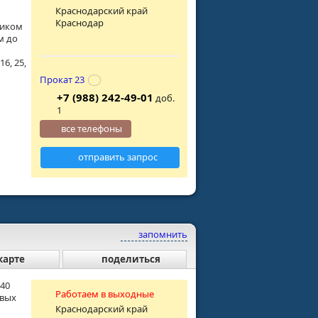
Краснодарский край
Краснодар
ником
м до
6, 25,
Прокат 23
+7 (988) 242-49-01
доб.
1
все телефоны
отправить запрос
запомнить
карте
поделиться
140
Работаем в выходные
овых
Краснодарский край